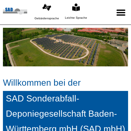
Leichte Sprache
Gebärdensprache
Willkommen bei der
SAD Sonderabfall-
Deponiegesellschaft Baden-
Württemberg mbH (SAD mbH)